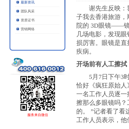
最新资讯
谢先生反映：我特
团队风采
子我去香港旅游，
资质证书
院的 3D眼镜—
营销网络
几场电影，发现眼
损厉害。眼镜是直
疾病。
开场前有人工擦拭
5月7日下午3时
恰好《疯狂原始人
一名工作人员逐一
擦那么多眼镜吗？
的。 ”记者看了
服务来自微信
工作人员表示，他